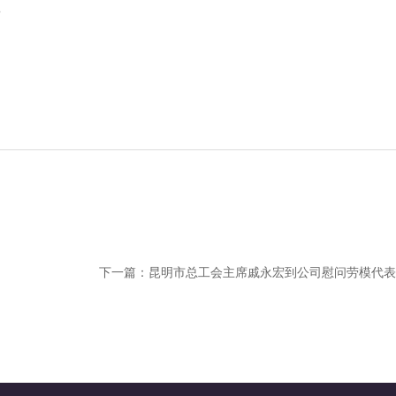
话
下一篇：
昆明市总工会主席戚永宏到公司慰问劳模代表