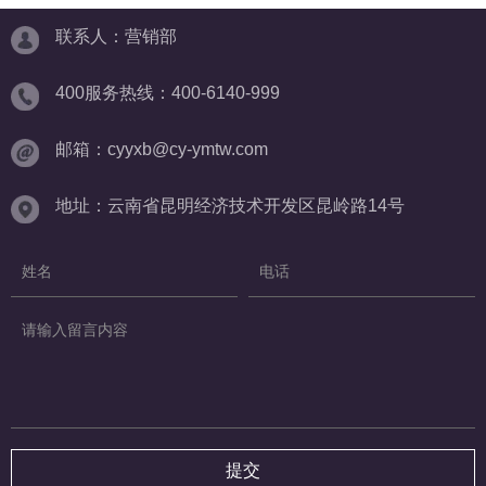
联系人：营销部
400服务热线：400-6140-999
邮箱：cyyxb@cy-ymtw.com
地址：云南省昆明经济技术开发区昆岭路14号
提交