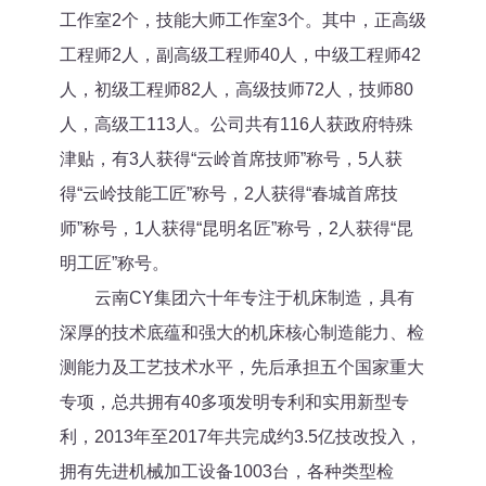
工作室2个，技能大师工作室3个。其中，正高级
工程师2人，副高级工程师40人，中级工程师42
人，初级工程师82人，高级技师72人，技师80
人，高级工113人。公司共有116人获政府特殊
津贴，有3人获得“云岭首席技师”称号，5人获
得“云岭技能工匠”称号，2人获得“春城首席技
师”称号，1人获得“昆明名匠”称号，2人获得“昆
明工匠”称号。
云南CY集团六十年专注于机床制造，具有
深厚的技术底蕴和强大的机床核心制造能力、检
测能力及工艺技术水平，先后承担五个国家重大
专项，总共拥有40多项发明专利和实用新型专
利，2013年至2017年共完成约3.5亿技改投入，
拥有先进机械加工设备1003台，各种类型检