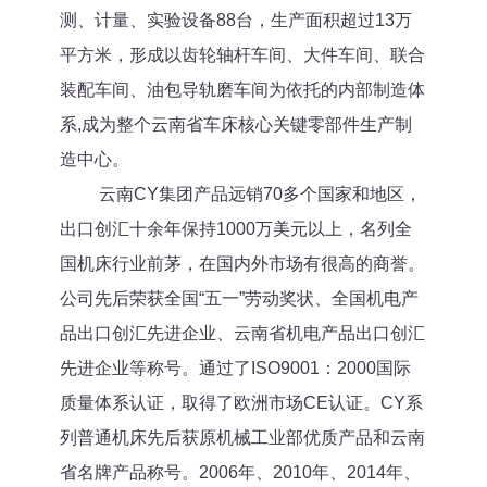
测、计量、实验设备88台，生产面积超过13万
平方米，形成以齿轮轴杆车间、大件车间、联合
装配车间、油包导轨磨车间为依托的内部制造体
系,成为整个云南省车床核心关键零部件生产制
造中心。
云南CY集团产品远销70多个国家和地区，
出口创汇十余年保持1000万美元以上，名列全
国机床行业前茅，在国内外市场有很高的商誉。
公司先后荣获全国“五一”劳动奖状、全国机电产
品出口创汇先进企业、云南省机电产品出口创汇
先进企业等称号。通过了ISO9001：2000国际
质量体系认证，取得了欧洲市场CE认证。CY系
列普通机床先后获原机械工业部优质产品和云南
省名牌产品称号。2006年、2010年、2014年、